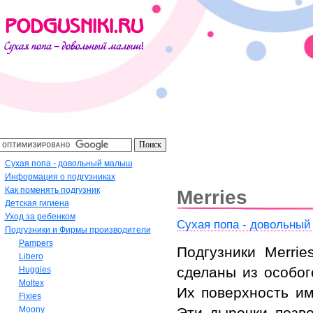
Сухая попа - довольный малыш
Информация о подгузниках
Как поменять подгузник
Merries
Детская гигиена
Уход за ребенком
Сухая попа - довольны
Подгузники и Фирмы производители
Pampers
Подгузники Merri
Libero
сделаны из особог
Huggies
Moltex
Их поверхность им
Fixies
Moony
Эти дырочки позв