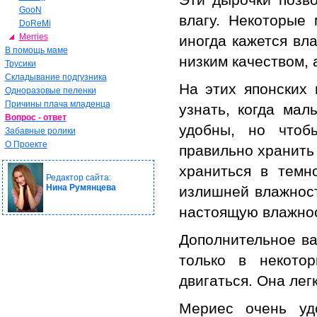
GooN
влагу. Некоторые 
DoReMi
Merries
иногда кажется вл
В помощь маме
низким качеством,
Трусики
Складывание подгузника
На этих японских 
Одноразовые пеленки
Причины плача младенца
узнать, когда мал
Вопрос - ответ
удобны, но чтоб
Забавные ролики
О Проекте
правильно хранить
храниться в темн
Редактор сайта:
Нина Румянцева
излишней влажност
настоящую влажнос
Дополнительное ва
только в некото
двигаться. Она лег
Мериес очень уд