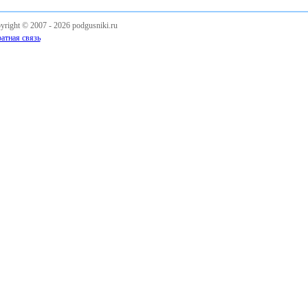
yright © 2007 -
2026 podgusniki.ru
атная связь