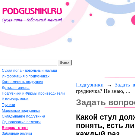
Сухая попа - довольный малыш
Информация о подгузниках
Как поменять подгузник
Подгузники
→
Задать 
Детская гигиена
грудничка? Не знаю, ...
Подгузники и Фирмы производители
В помощь маме
Задать вопро
Трусики
Марлевые подгузники
Какой стул дол
Складывание подгузника
Одноразовые пеленки
понять, есть л
Вопрос - ответ
каждый раз.
Забавные ролики