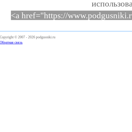
использова
<a href="https://www.podgusniki.
Copyright © 2007 -
2026 podgusniki.ru
Обратная связь