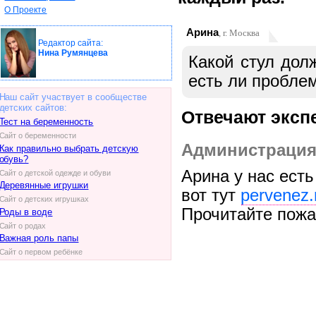
О Проекте
Арина
, г. Москва
Редактор сайта:
Нина Румянцева
Какой стул дол
есть ли пробле
Наш сайт участвует в сообществе
детских сайтов:
Отвечают эксп
Тест на беременность
Сайт о беременности
Администрация
Как правильно выбрать детскую
обувь?
Арина у нас ест
Сайт о детской одежде и обуви
Деревянные игрушки
вот тут
pervenez
Сайт о детских игрушках
Прочитайте пожа
Роды в воде
Сайт о родах
Важная роль папы
Сайт о первом ребёнке